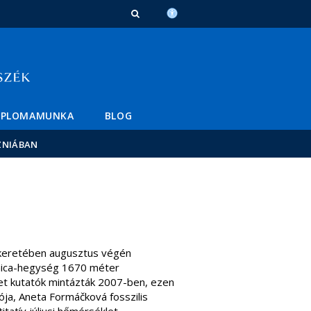
IPLOMAMUNKA
BLOG
ZNIÁBAN
keretében augusztus végén
anica-hegység 1670 méter
et kutatók mintázták 2007-ben, ezen
ja, Aneta Formáčková fosszilis