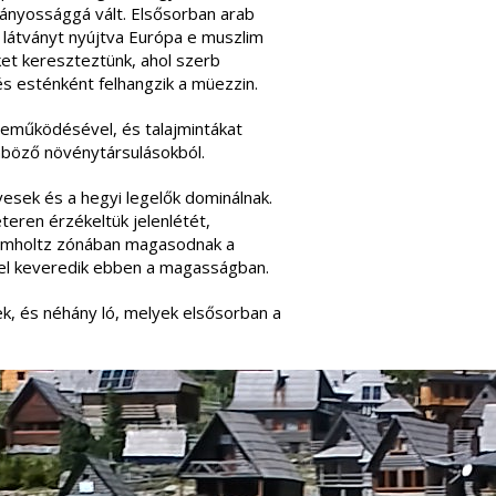
látványossággá vált. Elsősorban arab
 látványt nyújtva Európa e muszlim
et kereszteztünk, ahol szerb
s esténként felhangzik a müezzin.
reműködésével, és talajmintákat
önböző növénytársulásokból.
esek és a hegyi legelők dominálnak.
eren érzékeltük jelenlétét,
mmholtz zónában magasodnak a
vel keveredik ebben a magasságban.
ek, és néhány ló, melyek elsősorban a