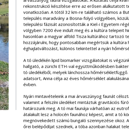
árvaszúnyog fauna vizsgálatokat. A kutatás célja kvant
rekonstrukció készítése erre az erősen alulkutatott 
vonatkozóan. A tótól 32 km-re található számos a But
település maradvány a Bosna-folyó völgyében, közülü
települési fázisát azonosították a Kiel-i Egyetem rég
völgyben 7200 éve indult meg és a kultúra telepeit hi
hasonlóan a magyar alföld Tisza kultúrához tartozó t
hozzájárulni, hogy pontosabban megértsük a kultúr
éghajlatváltozást, különös tekintettel a nyári hőmérsé
A tó üledékén lipid biomarker vizsgálatokat is végzü
hallgató, a zürichi ETH-val együttműködésben bakteriál
tó üledékéből, melyek lánchossza hőmérsékletfüggő. 
adatsort, Anna célja az éves hőmérséklet alakulásána
évben.
Nyári mintavételeink a mai árvaszúnyog faunát célozt
valamint a felszíni üledéket mintáztuk gravitációs fú
határozunk meg. A tó mai faunája várhatóan az eutrofi
átalakult lesz a holocén faunához képest, amit a tó k
megnövekedett számú bungaló szennyezése okoz. A t
őrei belépődíjat szednek, a tóba azonban halakat tele