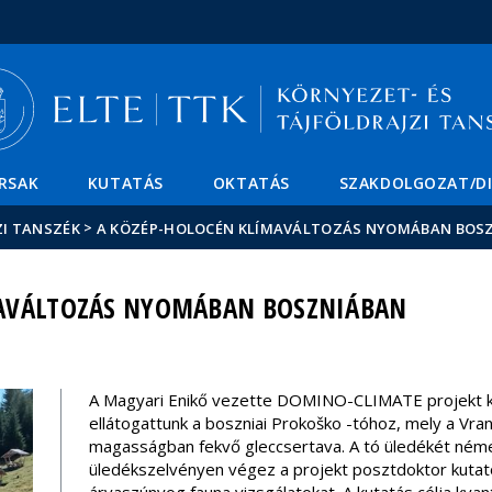
Események
ELTE a
Hírek
sajtóban
RSAK
KUTATÁS
OKTATÁS
SZAKDOLGOZAT/D
>
ZI TANSZÉK
A KÖZÉP-HOLOCÉN KLÍMAVÁLTOZÁS NYOMÁBAN BOS
AVÁLTOZÁS NYOMÁBAN BOSZNIÁBAN
A Magyari Enikő vezette DOMINO-CLIMATE projekt 
ellátogattunk a boszniai Prokoško -tóhoz, mely a Vr
magasságban fekvő gleccsertava. A tó üledékét ném
üledékszelvényen végez a projekt posztdoktor kutató