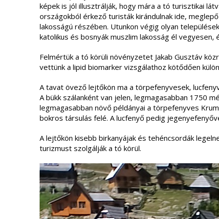
képek is jól illusztrálják, hogy mára a tó turisztikai 
országokból érkező turisták kirándulnak ide, meglepő
lakosságú részében. Utunkon végig olyan települések
katolikus és bosnyák muszlim lakosság él vegyesen, é
Felmértük a tó körüli növényzetet Jakab Gusztáv köz
vettünk a lipid biomarker vizsgálathoz kötődően kül
A tavat övező lejtőkön ma a törpefenyvesek, lucfenyv
A bükk szálanként van jelen, legmagasabban 1750 mét
legmagasabban növő példányai a törpefenyves Kru
bokros társulás felé. A lucfenyő pedig jegenyefenyő
A lejtőkön kisebb birkanyájak és tehéncsordák legeln
turizmust szolgálják a tó körül.