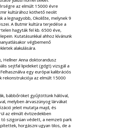
itatív júliusi hőmérséklet
térségre az elmúlt 15000 évre
mir kultúrához köthető neolit
k a legnagyobb, Okolište, melynek 9
észei. A Butmir kultúra terjedése a
rtelen hagyták fel kb. 6500 éve,
elepein. Kutatásunkkal ahhoz kívánunk
a hanyatlásakor végbemenő
kletek alakulására.
nk, Hellner Anna doktorandusz
is sejtfal lipideket (gdgt) vizsgál a
Felhasználva egy európai kalibrációs
k rekonstrukciója az elmúlt 15000
ák, bábbőröket gyűjtöttünk hálóval,
róval, melyben árvaszúnyog lárvákat
záció jeleit mutatja majd, és
örül az elmúlt évtizedekben
ó szigorúan védett, a nemzeti park
pítettek, horgászni ugyan tilos, de a