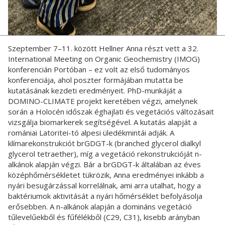
Szeptember 7–11. között Hellner Anna részt vett a 32.
International Meeting on Organic Geochemistry (IMOG)
konferencián Portóban – ez volt az első tudományos
konferenciája, ahol poszter formájában mutatta be
kutatásának kezdeti eredményeit. PhD-munkáját a
DOMINO-CLIMATE projekt keretében végzi, amelynek
során a Holocén időszak éghajlati és vegetációs változásait
vizsgálja biomarkerek segítségével. A kutatás alapját a
romániai Latoritei-tó alpesi üledékmintái adják. A
klímarekonstrukciót brGDGT-k (branched glycerol dialkyl
glycerol tetraether), míg a vegetáció rekonstrukcióját n-
alkánok alapján végzi. Bár a brGDGT-k általában az éves
középhőmérsékletet tükrözik, Anna eredményei inkább a
nyári besugárzással korrelálnak, ami arra utalhat, hogy a
baktériumok aktivitását a nyári hőmérséklet befolyásolja
erősebben. A n-alkánok alapján a domináns vegetáció
tűlevelűekből és fűfélékből (C29, C31), kisebb arányban