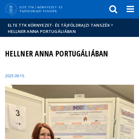
Események
ELTE a
Hírek
sajtóban
>
ELTE TTK KÖRNYEZET- ÉS TÁJFÖLDRAJZI TANSZÉK
HELLNER ANNA PORTUGÁLIÁBAN
HELLNER ANNA PORTUGÁLIÁBAN
2025.09.15.