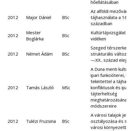
hőellátásában
Az alföldi mezőváro
2012
Major Dániel
BSc
tájhasználata a 16-
században
Mester
Kultúrtájvizsgálat 
2012
BSc
Boglárka
vidéken
Szeged térszerkeze
2012
Német Ádám
BSc
strukturális változás
—XX.. század elejé
A Duna menti kultúr
ipari funkcióterei, k
tekintettel a tájhasz
2012
Tamás László
MSc
konfliktusok és ipari
tájterheltség
meghatározásának
módszereire
A városi talajok jel
2012
Tulézi Fruzsina
BSc
osztályozása és sz
városi környezetbe