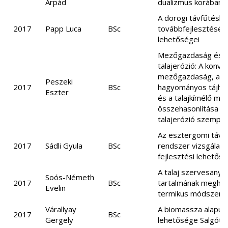
Árpád
dualizmus korában
A dorogi távfűtéshá
2017
Papp Luca
BSc
továbbfejlesztésén
lehetőségei
Mezőgazdaság és
talajerózió: A konve
mezőgazdaság, a
Peszeki
2017
BSc
hagyományos tájhas
Eszter
és a talajkímélő mű
összehasonlítása a
talajerózió szempon
Az esztergomi távfű
2017
Sádli Gyula
BSc
rendszer vizsgálata
fejlesztési lehetősé
A talaj szervesanya
Soós-Németh
2017
BSc
tartalmának megha
Evelin
termikus módszerek
Várallyay
A biomassza alapú 
2017
BSc
Gergely
lehetősége Salgóta