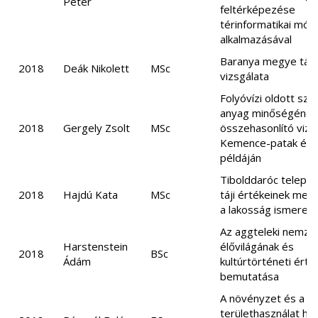
Péter
feltérképezése
térinformatikai mó
alkalmazásával
Baranya megye tájt
2018
Deák Nikolett
MSc
vizsgálata
Folyóvízi oldott sze
anyag minőségének
2018
Gergely Zsolt
MSc
összehasonlító vizs
Kemence-patak és 
példáján
Tibolddaróc települ
2018
Hajdú Kata
MSc
táji értékeinek meg
a lakosság ismeret
Az aggteleki nemzet
Harstenstein
élővilágának és
2018
BSc
Ádám
kultúrtörténeti ért
bemutatása
A növényzet és a
területhasználat ha