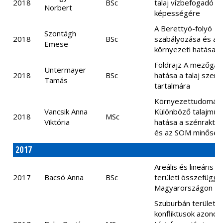
2018
BSc
talaj vízbefogadó
Norbert
képességére
A Berettyó-folyó
Szontágh
2018
BSc
szabályozása és an
Emese
környezeti hatásai
Földrajz A mezőga
Untermayer
2018
BSc
hatása a talaj szer
Tamás
tartalmára
Környezettudomán
Vancsik Anna
Különböző talajműv
2018
MSc
Viktória
hatása a szénraktá
és az SOM minőség
2017
Areális és lineáris e
2017
Bacsó Anna
BSc
területi összefüggé
Magyarországon
Szuburbán területha
konfliktusok azonos