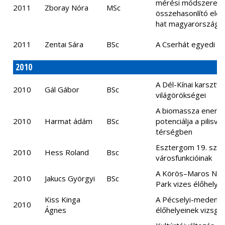
mérési módszerein
2011
Zboray Nóra
MSc
összehasonlító ele
hat magyarországi t
2011
Zentai Sára
BSc
A Cserhát egyedi táj
2010
A Dél-Kínai karsztvi
2010
Gál Gábor
BSc
világörökségei
A biomassza energe
2010
Harmat ádám
BSc
potenciálja a pilisvö
térségben
Esztergom 19. száz
2010
Hess Roland
Bsc
városfunkcióinak
A Körös–Maros Nem
2010
Jakucs Györgyi
BSc
Park vizes élőhelyei
Kiss Kinga
A Pécselyi-medenc
2010
Ágnes
élőhelyeinek vizsgál