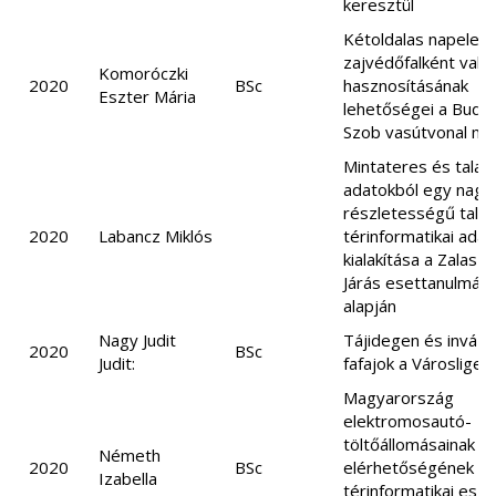
keresztül
Kétoldalas napelem
zajvédőfalként való
Komoróczki
2020
BSc
hasznosításának
Eszter Mária
lehetőségei a Buda
Szob vasútvonal m
Mintateres és talajt
adatokból egy nagy 
részletességű talaj
2020
Labancz Miklós
térinformatikai adat
kialakítása a Zalasz
Járás esettanulmán
alapján
Nagy Judit
Tájidegen és invázi
2020
BSc
Judit:
fafajok a Városliget
Magyarország
elektromosautó-
töltőállomásainak
Németh
2020
BSc
elérhetőségének vi
Izabella
térinformatikai esz