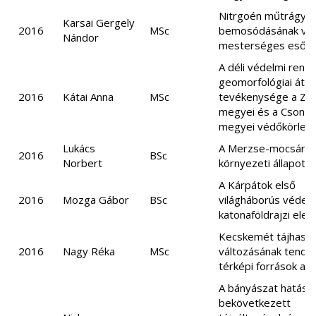
Nitrgoén műtrágya
Karsai Gergely
2016
MSc
bemosódásának viz
Nándor
mesterséges esőzt
A déli védelmi rend
geomorfológiai átal
2016
Kátai Anna
MSc
tevékenysége a Zal
megyei és a Csong
megyei védőkörlet
Lukács
A Merzse-mocsár
2016
BSc
Norbert
környezeti állapotf
A Kárpátok első
2016
Mozga Gábor
BSc
világháborús védel
katonaföldrajzi ele
Kecskemét tájhaszn
2016
Nagy Réka
MSc
változásának tenden
térképi források ala
A bányászat hatásá
bekövetkezett