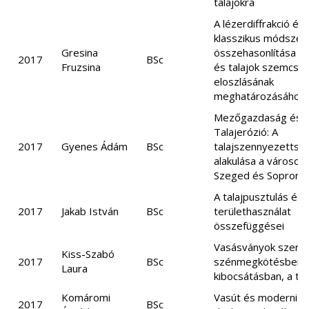
talajokra
A lézerdiffrakció és 
klasszikus módszer
Gresina
összehasonlítása ü
2017
BSc
Fruzsina
és talajok szemcse
eloszlásának
meghatározásához
Mezőgazdaság és
Talajerózió: A
2017
Gyenes Ádám
BSc
talajszennyezettsé
alakulása a városok
Szeged és Sopron p
A talajpusztulás és
2017
Jakab István
BSc
területhasználat
összefüggései
Vasásványok szere
Kiss-Szabó
2017
BSc
szénmegkötésben,
Laura
kibocsátásban, a tal
Komáromi
Vasút és modernizá
2017
BSc