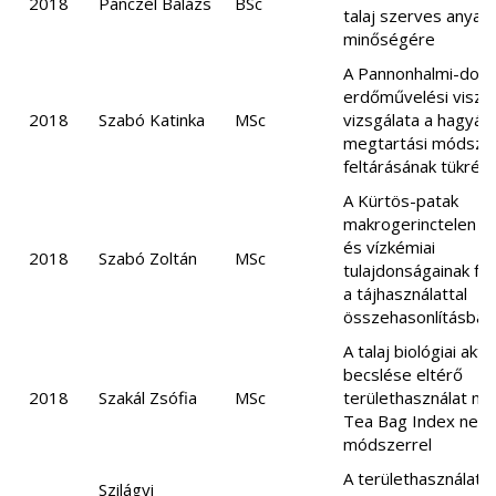
2018
Pánczél Balázs
BSc
talaj szerves anyag
minőségére
A Pannonhalmi-dom
erdőművelési viszo
2018
Szabó Katinka
MSc
vizsgálata a hagyás
megtartási módsze
feltárásának tükréb
A Kürtös-patak
makrogerinctelen fa
és vízkémiai
2018
Szabó Zoltán
MSc
tulajdonságainak f
a tájhasználattal
összehasonlításban
A talaj biológiai akti
becslése eltérő
2018
Szakál Zsófia
MSc
területhasználat mel
Tea Bag Index nem
módszerrel
A területhasználat 
Szilágyi