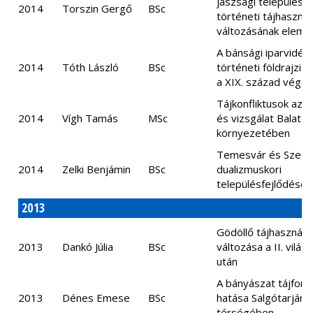
jászsági települése
2014
Torszin Gergő
BSc
történeti tájhasznál
változásának elemz
A bánsági iparvidék
2014
Tóth László
BSc
történeti földrajzi j
a XIX. század végén
Tájkonfliktusok azo
2014
Vígh Tamás
MSc
és vizsgálat Balaton
környezetében
Temesvár és Szeg
2014
Zelki Benjámin
BSc
dualizmuskori
településfejlődésé
2013
Gödöllő tájhasználat
2013
Dankó Júlia
BSc
változása a II. vilá
után
A bányászat tájform
2013
Dénes Emese
BSc
hatása Salgótarján
térségében