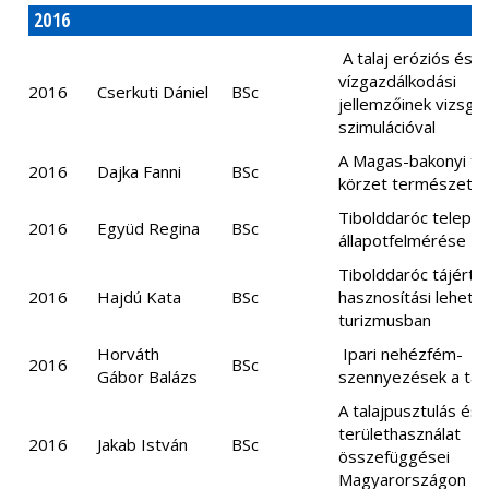
2016
A talaj eróziós és
vízgazdálkodási
2016
Cserkuti Dániel
BSc
jellemzőinek vizsgá
szimulációval
A Magas-bakonyi tá
2016
Dajka Fanni
BSc
körzet természeti é
Tibolddaróc települ
2016
Együd Regina
BSc
állapotfelmérése
Tibolddaróc tájérté
2016
Hajdú Kata
BSc
hasznosítási lehető
turizmusban
Horváth
Ipari nehézfém-
2016
BSc
Gábor Balázs
szennyezések a tal
A talajpusztulás és
területhasználat
2016
Jakab István
BSc
összefüggései
Magyarországon