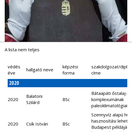
A lista nem teljes
védés
képzési
szakdolgozat/dipl
hallgató neve
éve
forma
címe
2020
Bátaapáti őstalaj-
Balatoni
2020
BSc
komplexumának
Szilárd
paleoklimatológiai v
Szennyvíz alapú hul
hasznosítási lehető
2020
Csík István
BSc
Budapest példáján