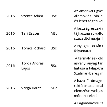
Az Amerikai Egyesül
2016
Szente Ádám
BSc
Államok és Irán: ell
és lehetséges konfl
A Jászság északi ré
2016
Tari Eszter
MSc
tájhasználat-változá
századtól napjainkig
A Nyugat-Balkán etn
2016
Tomka Richárd
BSc
folyamatai
A termálvizek oldot
Torda András
ásványi anyag tarta
2016
BSc
Lajos
hatása a talajokra S
Szatmár-Bereg me
A hazai fúrómagmin
raktárak adatainak
2016
Varga Bálint
MSc
elemzése webgis
módszerekkel
A Lágymányosi Cam