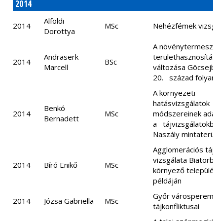
2014
Alföldi
2014
MSc
Nehézfémek vizsgál
Dorottya
A növénytermeszté
Andraserk
területhasznosítási
2014
BSc
Marcell
változása Göcsejbe
20. század folyam
A környezeti
hatásvizsgálatok
Benkó
2014
MSc
módszereinek adapt
Bernadett
a tájvizsgálatokban
Naszály mintaterül
Agglomerációs tájt
vizsgálata Biatorbá
2014
Bíró Enikő
MSc
környező település
példáján
Győr városperemi
2014
Józsa Gabriella
MSc
tájkonfliktusai