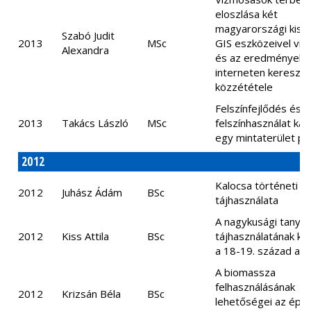
eloszlása két
magyarországi kistá
Szabó Judit
2013
MSc
GIS eszközeivel viz
Alexandra
és az eredmények
interneten keresztül
közzététele
Felszínfejlődés és
2013
Takács László
MSc
felszínhasználat kap
egy mintaterület pé
2012
Kalocsa történeti
2012
Juhász Ádám
BSc
tájhasználata
A nagykusági tanyák
2012
Kiss Attila
BSc
tájhasználatának kia
a 18-19. század ala
A biomassza
felhasználásának
2012
Krizsán Béla
BSc
lehetőségei az épül