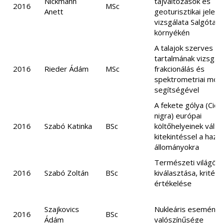
Nickmann
tájváltozások és
2016
MSc
Anett
geoturisztikai jelen
vizsgálata Salgótar
környékén
A talajok szerves a
tartalmának vizsgál
2016
Rieder Ádám
MSc
frakcionálás és
spektrometriai mód
segítségével
A fekete gólya (Cico
nigra) európai
2016
Szabó Katinka
BSc
költőhelyeinek válto
kitekintéssel a hazai
állományokra
Természeti világör
2016
Szabó Zoltán
BSc
kiválasztása, kritér
értékelése
Szajkovics
Nukleáris esemény
2016
BSc
Ádám
valószínűsége