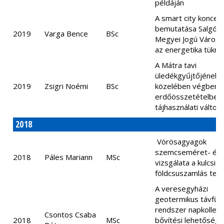
példáján
A smart city koncep
bemutatása Salgóta
2019
Varga Bence
BSc
Megyei Jogú Város 
az energetika tükr
A Mátra tavi
üledékgyűjtőjének
2019
Zsigri Noémi
BSc
közelében végbem
erdőösszetételbeli
tájhasználati változ
2018
Vörösagyagok
szemcseméret- és a
2018
Páles Mariann
MSc
vizsgálata a kulcsi
földcsuszamlás terü
A veresegyházi
geotermikus távfűt
rendszer napkollek
Csontos Csaba
2018
MSc
bővítési lehetőség