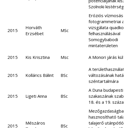
potenciáljának kiszá
Szolnoki kistérségb
Eróziós vízmosások
fotogrammetriai al
Horváth
vizsgálata quadkop
2015
MSc
Erzsébet
felhasználásával
Somogybabodi
mintaterületen
2015
Kis Krisztina
Msc
A Monori járás külte
A területhasználat
2015
Kollárics Bálint
BSc
változásának hatása 
széntartalmára
A Duna budapesti
2015
Ligeti Anna
BSc
szakaszának szabál
18. és a 19. század
Mezőgazdaságban
hasznosítható talajj
Mészáros
talajerő utánpótló
2015
BSc