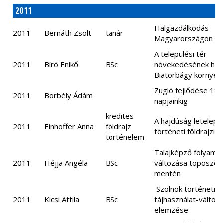
2011
Halgazdálkodás
2011
Bernáth Zsolt
tanár
Magyarországon
A települési tér
2011
Bíró Enikő
BSc
növekedésének hat
Biatorbágy környez
Zugló fejlődése 187
2011
Borbély Ádám
napjainkig
kredites
A hajdúság letelepí
2011
Einhoffer Anna
földrajz
történeti földrajzi v
történelem
Talajképző folyama
2011
Héjja Angéla
BSc
változása toposzek
mentén
Szolnok történeti
2011
Kicsi Attila
BSc
tájhasználat-változ
elemzése