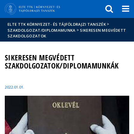
Események
ELTE a
Hírek
sajtóban
>
ELTE TTK KÖRNYEZET- ÉS TÁJFÖLDRAJZI TANSZÉK
>
SZAKDOLGOZAT/DIPLOMAMUNKA
SIKERESEN MEGVÉDETT
SZAKDOLGOZATOK
SIKERESEN MEGVÉDETT
SZAKDOLGOZATOK/DIPLOMAMUNKÁK
2022.01.01.