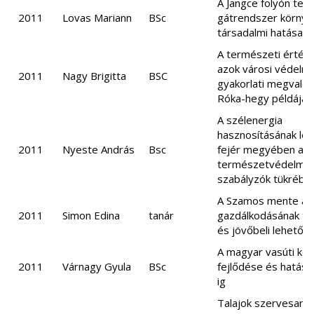
A Jangce folyón ter
2011
Lovas Mariann
BSc
gátrendszer környe
társadalmi hatásai
A természeti értékek
azok városi védelm
2011
Nagy Brigitta
BSC
gyakorlati megvalós
Róka-hegy példáján
A szélenergia
hasznosításának le
2011
Nyeste András
Bsc
fejér megyében a jo
természetvédelmi
szabályzók tükrébe
A Szamos mente árt
2011
Simon Edina
tanár
gazdálkodásának tö
és jövőbeli lehetős
A magyar vasúti kö
2011
Várnagy Gyula
BSc
fejlődése és hatása
ig
Talajok szervesany