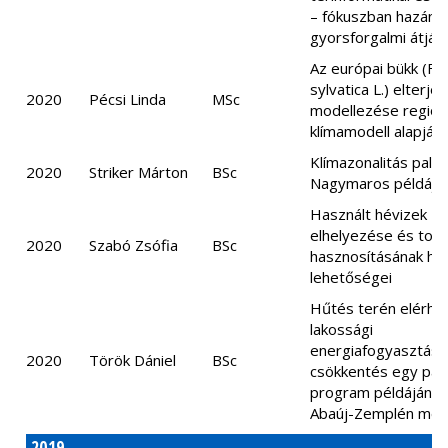
– fókuszban hazánk
gyorsforgalmi átjár
Az európai bükk (Fa
sylvatica L.) elterj
2020
Pécsi Linda
MSc
modellezése regioná
klímamodell alapján
Klímazonalitás pale
2020
Striker Márton
BSc
Nagymaros példájá
Használt hévizek
elhelyezése és tov
2020
Szabó Zsófia
BSc
hasznosításának haz
lehetőségei
Hűtés terén elérhe
lakossági
energiafogyasztás-
2020
Török Dániel
BSc
csökkentés egy pály
program példáján B
Abaúj-Zemplén me
2019