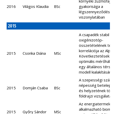
környéki zuzmófajo
2016
Világos Klaudia
BSc
gyakorisága a
légszennyeződés
viszonylatában
2015
A csapadék stabil
oxigénizotóp-
összetételének térb
korrelációja az Alpo
2015
Csonka Diána
MSc
Következtetések a
optimális mérőhálóz
egy általános térstat
modell kialakítására
A szepességi szász
népesség betelepü
2015
Domján Csaba
BSc
és helyzetének tört
földrajzi vizsgálata
Az energiatermelé
alkalmazható bioma
2015
Győry Sándor
MSc