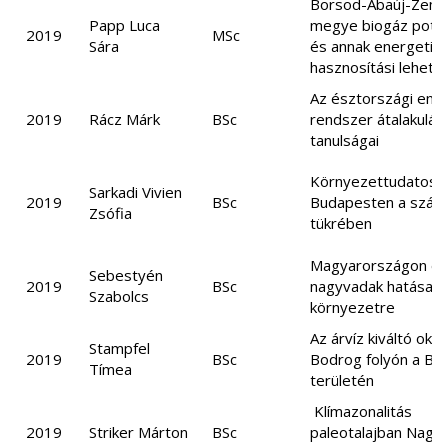
Borsod-Abaúj-Zemp
Papp Luca
megye biogáz poten
2019
MSc
Sára
és annak energetika
hasznosítási lehető
Az észtországi ener
2019
Rácz Márk
BSc
rendszer átalakulás
tanulságai
Környezettudatos t
Sarkadi Vivien
2019
BSc
Budapesten a száll
Zsófia
tükrében
Magyarországon él
Sebestyén
2019
BSc
nagyvadak hatása a
Szabolcs
környezetre
Az árvíz kiváltó okai
Stampfel
2019
BSc
Bodrog folyón a Bo
Tímea
területén
Klímazonalitás
2019
Striker Márton
BSc
paleotalajban Nagy