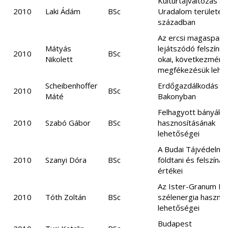
Kultúrtájváltozás a
2010
Laki Ádám
BSc
Uradalom területén 
században
Az ercsi magaspart
Mátyás
lejátszódó felszín
2010
BSc
Nikolett
okai, következmény
megfékezésük lehe
Scheibenhoffer
Erdőgazdálkodás a
2010
BSc
Máté
Bakonyban
Felhagyott bányák
2010
Szabó Gábor
BSc
hasznosításának
lehetőségei
A Budai Tájvédelmi
2010
Szanyi Dóra
BSc
földtani és felszínal
értékei
Az Ister-Granum Eu
2010
Tóth Zoltán
BSc
szélenergia hasznos
lehetőségei
Budapest