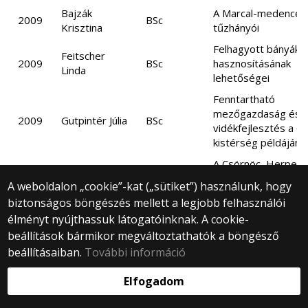
Bajzák
A Marcal-medence
2009
BSc
Krisztina
tűzhányói
Felhagyott bányák
Feitscher
2009
BSc
hasznosításának
Linda
lehetőségei
Fenntartható
mezőgazdaság és
2009
Gutpintér Júlia
BSc
vidékfejlesztés a C
kistérség példáján
A Csörnöc–Herpeny
2009
Hajas Marina
BSc
revitalizációja
A weboldalon „cookie”-kat („sütiket”) használunk, hogy
Haris
biztonságos böngészés mellett a legjobb felhasználói
A XVII. kerület funkc
2009
Zsuzsanna
tanár
élményt nyújthassuk látogatóinknak. A cookie-
térszerkezete
Brigitta
beállítások bármikor megváltoztathatók a böngésző
Autonómia-kísérlet 
beállításaiban.
További információ
somogyvámosi Kris
2009
Lánczi Dániel
BSc
közösségben, a Kri
Elfogadom
völgy ökológiai láb