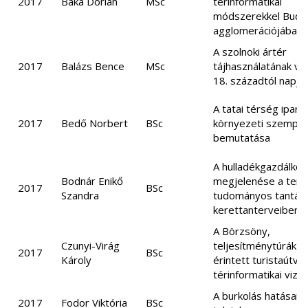
2017
Baka Dorián
MSc
térinformatikai
módszerekkel Buda
agglomerációjában
A szolnoki ártér
2017
Balázs Bence
MSc
tájhasználatának vá
18. századtól napjai
A tatai térség ipará
2017
Bedő Norbert
BSc
környezeti szempo
bemutatása
A hulladékgazdálko
Bodnár Enikő
megjelenése a ter
2017
BSc
Szandra
tudományos tantár
kerettanterveiben
A Börzsöny,
Czunyi-Virág
teljesítménytúrák ál
2017
BSc
Károly
érintett turistaútvo
térinformatikai vizs
A burkolás hatásai a
2017
Fodor Viktória
BSc