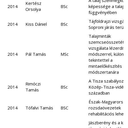
A talaj szénmegköt
Kertész
2014
BSc
képessége a talajha
Orsolya
függvényében
Tájföldrajzi vizsgála
2014
Kiss Dániel
BSc
Soproni járás terüle
Talajminták
szemcseösszetétel
vizsgálata lézerdiff
2014
Pál Tamás
MSc
módszerrel, különö
tekintettel a
mintaelőkészítés
módszertanára
A Tisza szabályozás
Rimóczi
2014
BSc
Közép-Tisza-vidéke
Tamás
században
Észak-Magyarorszá
2014
Tófalvi Tamás
BSC
rozsdaövezetek
rehabilitációs lehet
Jászberény és a kö