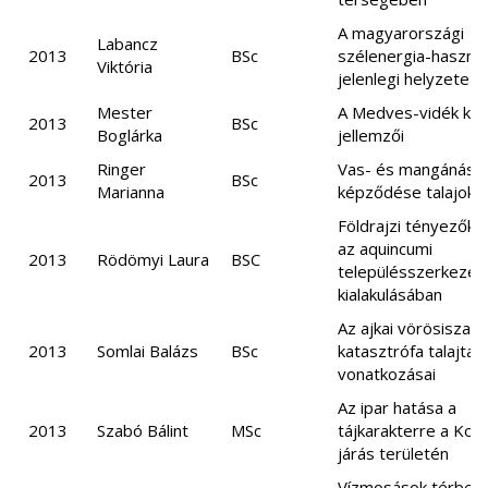
A magyarországi
Labancz
2013
BSc
szélenergia-haszno
Viktória
jelenlegi helyzete
Mester
A Medves-vidék kult
2013
BSc
Boglárka
jellemzői
Ringer
Vas- és mangánásv
2013
BSc
Marianna
képződése talajokb
Földrajzi tényezők 
az aquincumi
2013
Rödömyi Laura
BSC
településszerkezet
kialakulásában
Az ajkai vörösiszap
2013
Somlai Balázs
BSc
katasztrófa talajtani
vonatkozásai
Az ipar hatása a
2013
Szabó Bálint
MSc
tájkarakterre a Ko
járás területén
Vízmosások térbeli