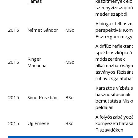
Tamás
készítmények előáll
szennyvíziszapból 
mederiszapból
A biogáz felhasznál
2015
Német Sándor
MSc
perspektívái Komá
Esztergom megyéb
A diffúz reflektancia
spektroszkópia (drs
Ringer
módszerének
2015
MSc
Marianna
alkalmazhatósága a 
ásványos fázisának
rutinvizsgálatában
Karsztos vízbázis
hasznosításának
2015
Símó Krisztián
BSc
bemutatása Miskolc
példáján
A folyószabályozás
2015
Ujj Emese
BSc
környezeti hatásai 
Tiszavidéken