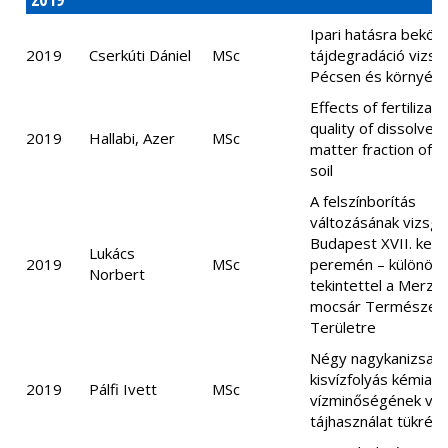
Ipari hatásra beköv
2019
Cserkúti Dániel
MSc
tájdegradáció vizsg
Pécsen és környék
Effects of fertilizati
quality of dissolved
2019
Hallabi, Azer
MSc
matter fraction of a
soil
A felszínborítás
változásának vizsgá
Budapest XVII. kerü
Lukács
2019
MSc
peremén – különös
Norbert
tekintettel a Merzs
mocsár Természet
Területre
Négy nagykanizsai
kisvízfolyás kémiai
2019
Pálfi Ivett
MSc
vízminőségének vizs
tájhasználat tükréb