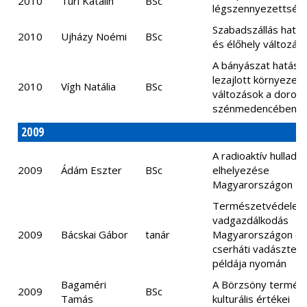
2010
Turi Katalin
BSc
légszennyezettség
Szabadszállás határ
2010
Ujházy Noémi
BSc
és élőhely változása
A bányászat hatásá
lezajlott környezeti
2010
Vígh Natália
BSc
változások a dorogi
szénmedencében
2009
A radioaktív hulladé
2009
Ádám Eszter
BSc
elhelyezése
Magyarországon
Természetvédelem
vadgazdálkodás
2009
Bácskai Gábor
tanár
Magyarországon e
cserháti vadászterü
példája nyomán
Bagaméri
A Börzsöny termész
2009
BSc
Tamás
kulturális értékei