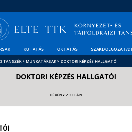
Események
ELTE a
Hírek
sajtóban
RSAK
KUTATÁS
OKTATÁS
SZAKDOLGOZAT/D
>
>
ZI TANSZÉK
MUNKATÁRSAK
DOKTORI KÉPZÉS HALLGATÓI
DOKTORI KÉPZÉS HALLGATÓI
DÉVÉNY ZOLTÁN
TÓI