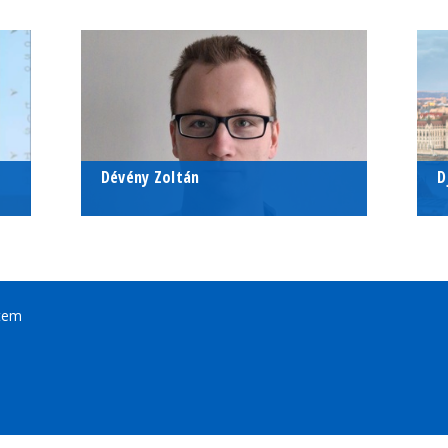
Dévény Zoltán
D
PhD-hallgató
P
tem