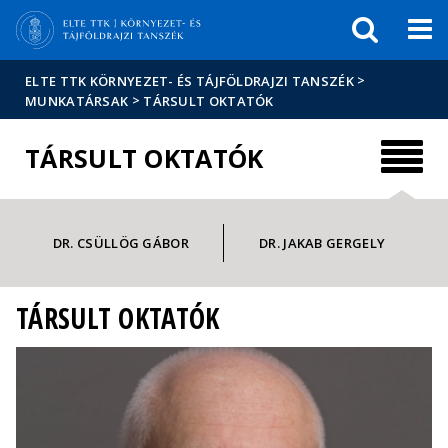
Események
ELTE a
Hírek
sajtóban
>
ELTE TTK KÖRNYEZET- ÉS TÁJFÖLDRAJZI TANSZÉK
>
MUNKATÁRSAK
TÁRSULT OKTATÓK
TÁRSULT OKTATÓK
DR. CSÜLLÖG GÁBOR
DR. JAKAB GERGELY
TÁRSULT OKTATÓK