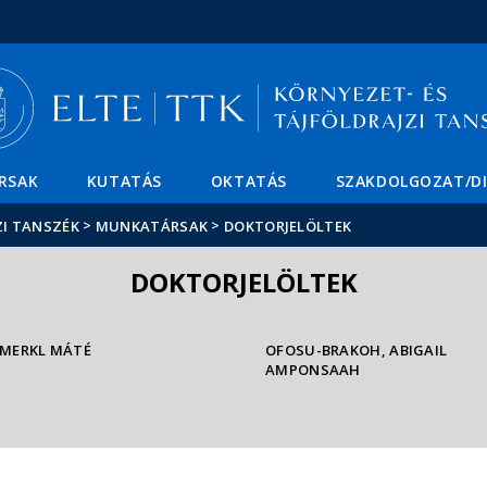
Események
ELTE a
Hírek
sajtóban
RSAK
KUTATÁS
OKTATÁS
SZAKDOLGOZAT/D
>
>
ZI TANSZÉK
MUNKATÁRSAK
DOKTORJELÖLTEK
DOKTORJELÖLTEK
MERKL MÁTÉ
OFOSU-BRAKOH, ABIGAIL
AMPONSAAH