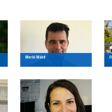
Merkl Máté
O
doktorjelölt
d