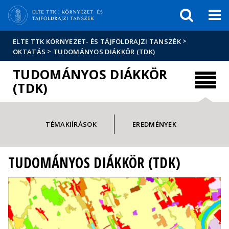
Események
ELTE a
Hírek
sajtóban
>
ELTE TTK KÖRNYEZET- ÉS TÁJFÖLDRAJZI TANSZÉK
>
OKTATÁS
TUDOMÁNYOS DIÁKKÖR (TDK)
TUDOMÁNYOS DIÁKKÖR
(TDK)
TÉMAKIÍRÁSOK
EREDMÉNYEK
TUDOMÁNYOS DIÁKKÖR (TDK)