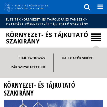
Események
ELTE a
Hírek
sajtóban
>
ELTE TTK KÖRNYEZET- ÉS TÁJFÖLDRAJZI TANSZÉK
>
OKTATÁS
KÖRNYEZET- ÉS TÁJKUTATÓ SZAKIRÁNY
KÖRNYEZET- ÉS TÁJKUTATÓ
SZAKIRÁNY
BEMUTATKOZÁS
HALLGATÓK SIKEREI
ZÁRÓVIZSGATÉTELEK
KÖRNYEZET- ÉS TÁJKUTATÓ
SZAKIRÁNY