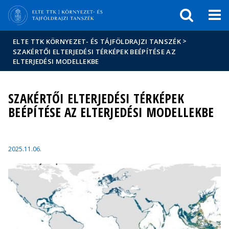
Események
ELTE a
Hírek
sajtóban
>
ELTE TTK KÖRNYEZET- ÉS TÁJFÖLDRAJZI TANSZÉK
SZAKÉRTŐI ELTERJEDÉSI TÉRKÉPEK BEÉPÍTÉSE AZ
ELTERJEDÉSI MODELLEKBE
SZAKÉRTŐI ELTERJEDÉSI TÉRKÉPEK
BEÉPÍTÉSE AZ ELTERJEDÉSI MODELLEKBE
2025.11.06.