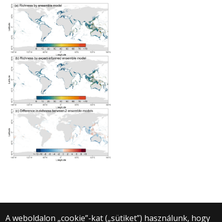
A weboldalon „cookie”-kat („sütiket”) használunk, hogy