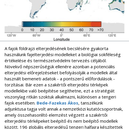
A fajok földrajzi elterjedésének becslésére gyakorta
használunk fajelterjedési modelleket a biológiai sokféleség
értékelése és természetvédelmi tervezés céljából.
Növekvő népszerűségük ellenére azonban a potenciális
elterjedési előrejelzéseket befolyásolják a modellek által
használt bemeneti adatok - a pontszerű előfordulások -
torzításai. Bár ezen a szakértői elterjedési térképek
modellekbe való beépítése segíthetne, ezt a stratégiát
viszonylag ritkán szoktuk alkalmazni, különösen a tengeri
fajok esetében.
Bede-Fazekas Ákos
, tanszékünk
adjunktusa tagja volt annak a nemzetközi kutatócsoportnak,
amely összehasonlító elemzést végzett a szakértői
elterjedési térképeket beépítő és nem beépítő modellek
között. 196 globális elterjedésű tengeri halfajra készítettek