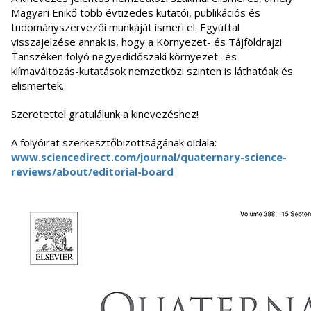
Magyari Enikő több évtizedes kutatói, publikációs és
tudományszervezői munkáját ismeri el. Egyúttal
visszajelzése annak is, hogy a Környezet- és Tájföldrajzi
Tanszéken folyó negyedidőszaki környezet- és
klímaváltozás-kutatások nemzetközi szinten is láthatóak és
elismertek.
Szeretettel gratulálunk a kinevezéshez!
A folyóirat szerkesztőbizottságának oldala:
www.sciencedirect.com/journal/quaternary-science-
reviews/about/editorial-board