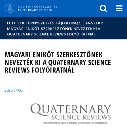
Események
ELTE a
Hírek
sajtóban
>
ELTE TTK KÖRNYEZET- ÉS TÁJFÖLDRAJZI TANSZÉK
MAGYARI ENIKŐT SZERKESZTŐNEK NEVEZTÉK KI A
QUATERNARY SCIENCE REVIEWS FOLYÓIRATNÁL
MAGYARI ENIKŐT SZERKESZTŐNEK
NEVEZTÉK KI A QUATERNARY SCIENCE
REVIEWS FOLYÓIRATNÁL
2026.07.06.