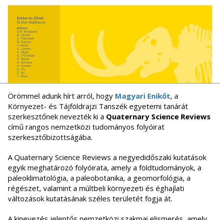
Örömmel adunk hírt arról, hogy
Magyari Enikőt
, a
Környezet- és Tájföldrajzi Tanszék egyetemi tanárát
szerkesztőnek nevezték ki a
Quaternary Science Reviews
című rangos nemzetközi tudományos folyóirat
szerkesztőbizottságába.
A Quaternary Science Reviews a negyedidőszaki kutatások
egyik meghatározó folyóirata, amely a földtudományok, a
paleoklimatológia, a paleobotanika, a geomorfológia, a
régészet, valamint a múltbeli környezeti és éghajlati
változások kutatásának széles területét fogja át.
A kinevezés jelentős nemzetközi szakmai elismerés, amely